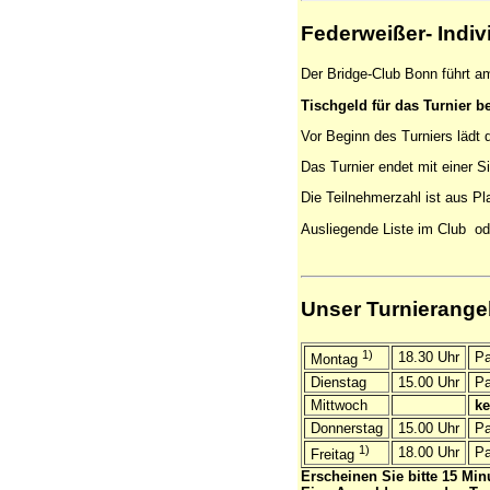
Federweißer- Indiv
Der Bridge-Club Bonn führt a
Tischgeld für das Turnier bet
Vor Beginn des Turniers lädt 
Das Turnier endet mit einer 
Die Teilnehmerzahl ist aus P
Ausliegende Liste im Club od
Unser Turnierange
1)
18.30 Uhr
Pa
Montag
Dienstag
15.00 Uhr
Pa
Mittwoch
ke
Donnerstag
15.00 Uhr
Paa
1)
18.00 Uhr
Paa
Freitag
Erscheinen Sie bitte 15 Min