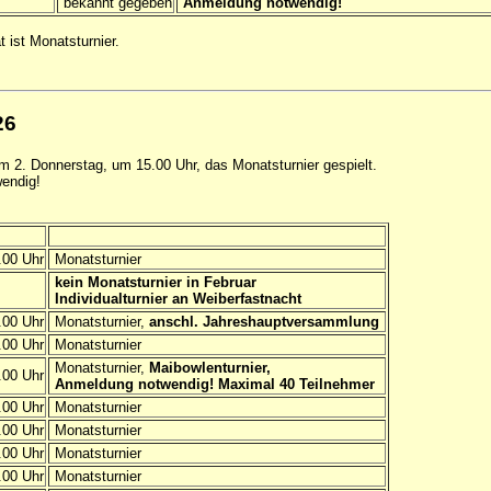
bekannt gegeben
Anmeldung notwendig!
 ist Monatsturnier.
26
m 2. Donnerstag, um 15.00 Uhr, das Monatsturnier gespielt.
wendig!
00 Uhr
Monatsturnier
kein Monatsturnier in Februar
Individualturnier an Weiberfastnacht
00 Uhr
Monatsturnier,
anschl. Jahreshauptversammlung
00 Uhr
Monatsturnier
Monatsturnier,
Maibowlenturnier,
00 Uhr
Anmeldung notwendig! Maximal 40 Teilnehmer
00 Uhr
Monatsturnier
00 Uhr
Monatsturnier
00 Uhr
Monatsturnier
00 Uhr
Monatsturnier