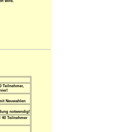
en wird.
0 Teilnehmer,
ier!
mit Neuwahlen
ung notwendig!
 40 Teilnehmer