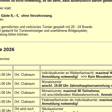
ieren ist nicht notwendig, es sei denn, dass ausdrücklich darum gebet
er statt.
€, Gäste 8,-- €, ohne Verzehrzwang.
en.
 gemütliches und verkürztes Turnier gespielt mit 20 - 24 Boards.
gedacht für Turniereinsteiger und unerfahrene Bridgespieler,
tung bitten können.
e 2026
ermine:
Individualturnier an Weiberfastnacht,
maximal 4
.00 Uhr
Ort: Clubraum
Anmeldung notwendig! >>> Kein Monatsturn
Monatsturnier
.00 Uhr
Ort: Clubraum
anschl. 19.00 Uhr Jahreshauptversammlung 
Monatsturnier,
maximal 40 Teilnehmer,
.00 Uhr
Ort: Clubraum
mit anschließendem Maibowlenumtrunk,
Anmeld
Federweißerturnier als Individualturnier,
maximal
.00 Uhr
Ort: Clubraum
Anmeldung notwendig!
Ort wird noch
Nikolausturnier
.30 Uhr