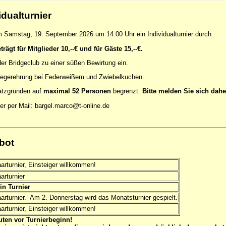
idualturnier
m Samstag, 19. September 2026 um 14.00 Uhr ein Individualturnier durch.
rägt für Mitglieder 10,--€ und für Gäste 15,--€.
der Bridgeclub zu einer süßen Bewirtung ein.
Siegerehrung bei Federweißem und Zwiebelkuchen.
latzgründen auf
maximal 52 Personen
begrenzt.
Bitte melden Sie sich daher
er per Mail: bargel.marco@t-online.de
bot
arturnier, Einsteiger willkommen!
arturnier
in Turnier
rturnier. Am 2. Donnerstag wird das Monatsturnier gespielt.
rturnier, Einsteiger willkommen!
uten vor Turnierbeginn!